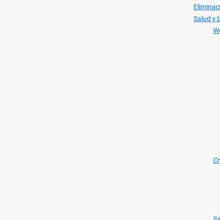
Elimina
Salud y 
We
Cr
Sa