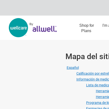
Shop for
I'm
Plans
Mapa del sit
Español
Calificación por estre
Información de medi
Lista de medic
Herramie
Herramie
Programa de M
Farmacias de p