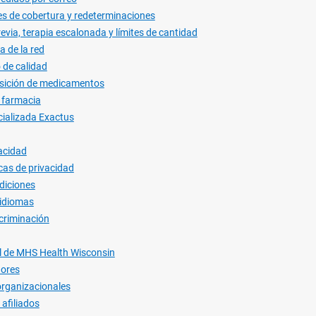
s de cobertura y redeterminaciones
evia, terapia escalonada y límites de cantidad
 de la red
de calidad
ansición de medicamentos
 farmacia
ializada Exactus
vacidad
cas de privacidad
diciones
 idiomas
scriminación
ll de MHS Health Wisconsin
dores
rganizacionales
 afiliados