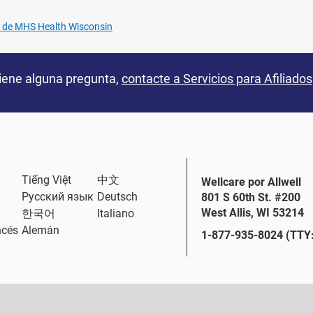
ell de MHS Health Wisconsin
tiene alguna pregunta,
contacte a Servicios para Afiliados
Tiếng Việt
中文
Wellcare por Allwell
Русский язык
Deutsch
801 S 60th St. #200
West Allis, WI 53214
한국어
Italiano
ncés
Alemán
1-877-935-8024 (TTY: