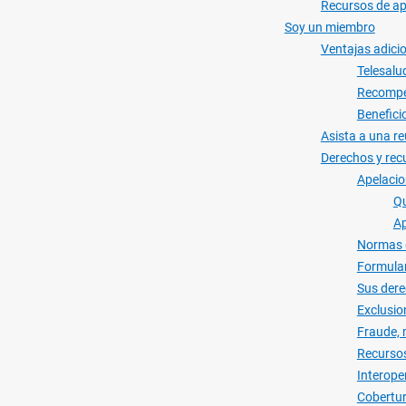
Recursos de a
Soy un miembro
Ventajas adicio
Telesalu
Recompe
Benefici
Asista a una re
Derechos y recu
Apelacio
Qu
Ap
Normas d
Formular
Sus dere
Exclusio
Fraude, 
Recursos
Interope
Cobertur