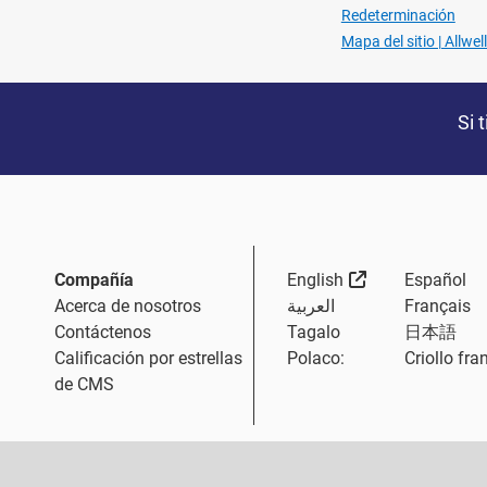
Redeterminación
Mapa del sitio | Allw
Si 
External Link
Compañía
English
Español
Acerca de nosotros
العربية
Français
Contáctenos
Tagalo
日本語
Calificación por estrellas
Polaco:
Criollo fra
de CMS