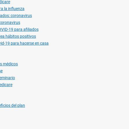
dicare
a la influenza
liados: coronavirus
coronavirus
VID-19 para afiliados
ea hábitos positivos
id-19 para hacerse en casa
es médicos
se
eminario
edicare
ficios del plan