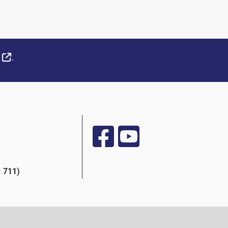
External Link
.
 711)