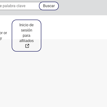
palabra clave
Buscar
Inicio de
sesión
or or
para
y
afiliados
External Link