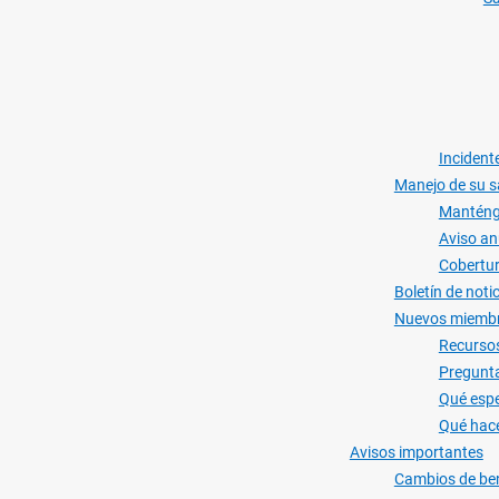
Incident
Manejo de su s
Manténga
Aviso an
Cobertur
Boletín de noti
Nuevos miemb
Recursos
Pregunta
Qué esp
Qué hac
Avisos importantes
Cambios de bene