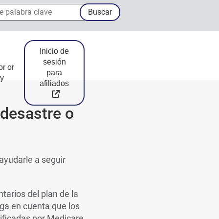
palabra clave
Buscar
Inicio de
sesión
or or
para
y
afiliados
External Link
 desastre o
ayudarle a seguir
tarios del plan de la
nga en cuenta que los
tificadas por Medicare,