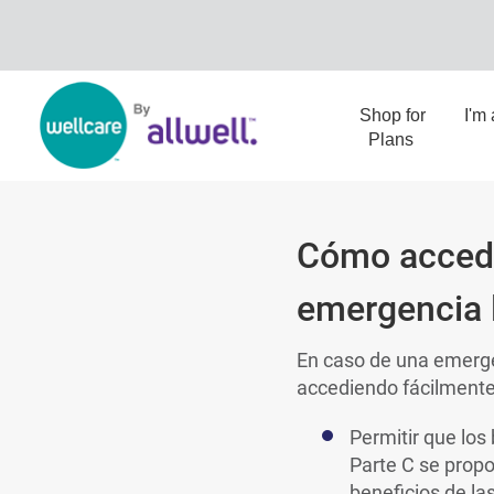
Shop for
I'm
Plans
Cómo accede
emergencia l
En caso de una emerge
accediendo fácilmente 
Permitir que los
Parte C se propo
beneficios de la