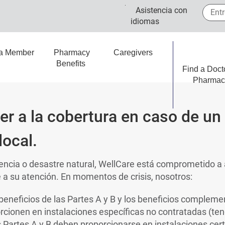
Entre 
Asistencia con
idiomas
 a Member
Pharmacy
Caregivers
Benefits
Find a Doct
Pharmac
r a la cobertura en caso de un
ocal.
ncia o desastre natural, WellCare está comprometido a 
a su atención. En momentos de crisis, nosotros:
 beneficios de las Partes A y B y los beneficios complemen
rcionen en instalaciones específicas no contratadas (te
s Partes A y B deben proporcionarse en instalaciones cer