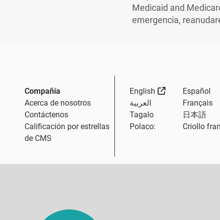
Medicaid and Medicare 
emergencia, reanudare
External Link
Compañía
English
Español
Acerca de nosotros
العربية
Français
Contáctenos
Tagalo
日本語
Calificación por estrellas
Polaco:
Criollo fra
de CMS