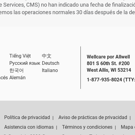
Services, CMS) no han indicado una fecha de finalizació
mos las operaciones normales 30 días después de la decl
Tiếng Việt
中文
Wellcare por Allwell
Русский язык
Deutsch
801 S 60th St. #200
West Allis, WI 53214
한국어
Italiano
ncés
Alemán
1-877-935-8024 (TTY:
Política de privacidad
Aviso de prácticas de privacidad
|
|
Asistencia con idiomas
Términos y condiciones
Mapa d
|
|