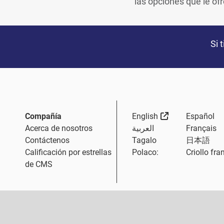
las opciones que le of
Si 
External Link
Compañía
English
Español
Acerca de nosotros
العربية
Français
Contáctenos
Tagalo
日本語
Calificación por estrellas
Polaco:
Criollo fra
de CMS