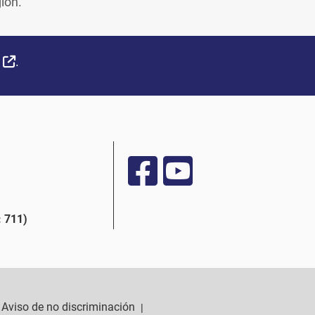
ión.
External Link
.
 711)
Aviso de no discriminación
|