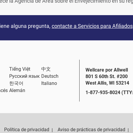
rece la Agencia de Área sobre el Envejecimiento en su reg
tiene alguna pregunta,
contacte a Servicios para Afiliados
Tiếng Việt
中文
Wellcare por Allwell
Русский язык
Deutsch
801 S 60th St. #200
West Allis, WI 53214
한국어
Italiano
ncés
Alemán
1-877-935-8024 (TTY:
Política de privacidad
Aviso de prácticas de privacidad
|
|