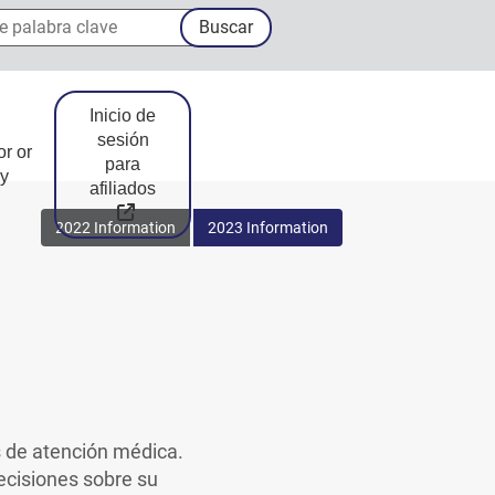
palabra clave
Buscar
Inicio de
sesión
or or
para
y
afiliados
External Link
2022 Information
2023 Information
s de atención médica.
ecisiones sobre su