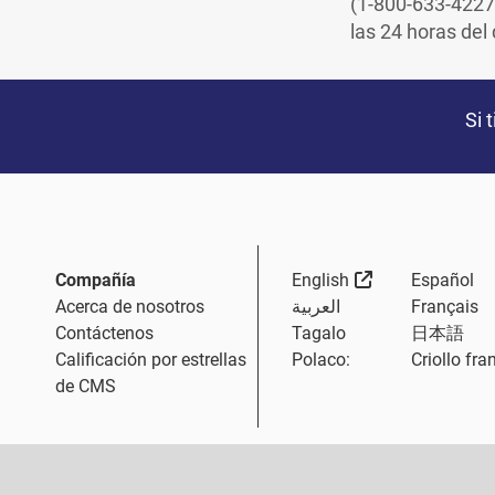
(1-800-633-4227
las 24 horas del 
Si 
External Link
Compañía
English
Español
Acerca de nosotros
العربية
Français
Contáctenos
Tagalo
日本語
Calificación por estrellas
Polaco:
Criollo fra
de CMS