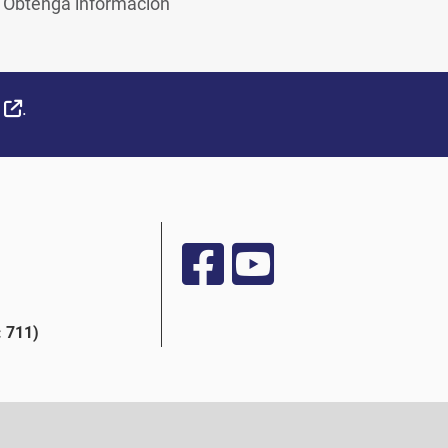
. Obtenga información
External Link
.
 711)