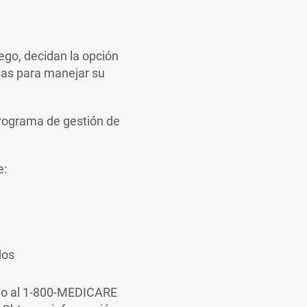
ego, decidan la opción
as para manejar su
Programa de gestión de
e:
Link
dos
no al 1-800-MEDICARE