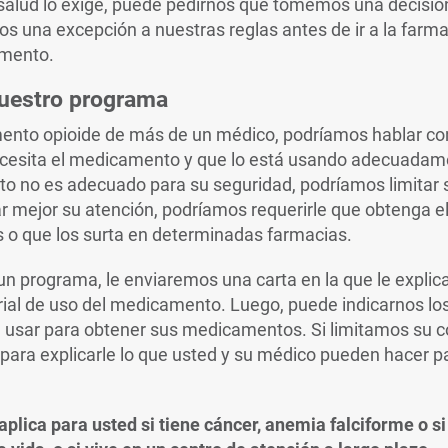
l Link
u salud lo exige, puede pedirnos que tomemos una decisió
 una excepción a nuestras reglas antes de ir a la farma
amento.
uestro programa
ento opioide de más de un médico, podríamos hablar co
cesita el medicamento y que lo está usando adecuadame
o no es adecuado para su seguridad, podríamos limitar s
ar mejor su atención, podríamos requerirle que obtenga 
o que los surta en determinadas farmacias.
un programa, le enviaremos una carta en la que le expli
rial de uso del medicamento. Luego, puede indicarnos lo
 usar para obtener sus medicamentos. Si limitamos su co
para explicarle lo que usted y su médico pueden hacer p
lica para usted si tiene cáncer, anemia falciforme o si