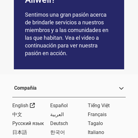
Sentimos una gran pasión acerca
de brindarle servicios a nuestros
miembros y a las comunidades en
las que habitan. Vea el video a
continuación para ver nuestra
pasión en acción.
Compañía
External Link
English
Español
Tiếng Việt
中文
العربية
Français
Русский язык
Deutsch
Tagalo
日本語
한국어
Italiano